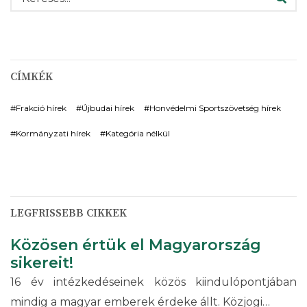
CÍMKÉK
Frakció hírek
Újbudai hírek
Honvédelmi Sportszövetség hírek
Kormányzati hírek
Kategória nélkül
LEGFRISSEBB CIKKEK
Közösen értük el Magyarország
sikereit!
16 év intézkedéseinek közös kiindulópontjában
mindig a magyar emberek érdeke állt. Közjogi…