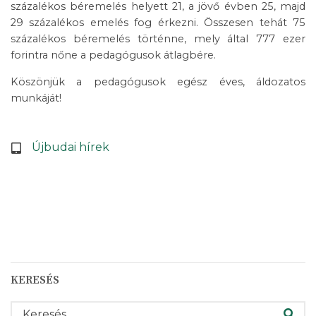
százalékos béremelés helyett 21, a jövő évben 25, majd
29 százalékos emelés fog érkezni. Összesen tehát 75
százalékos béremelés történne, mely által 777 ezer
forintra nőne a pedagógusok átlagbére.
Köszönjük a pedagógusok egész éves, áldozatos
munkáját!
Újbudai hírek
KERESÉS
KERESÉS