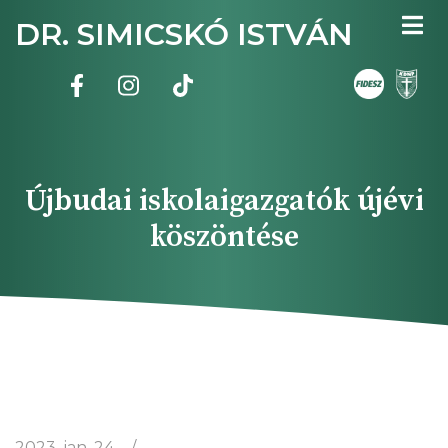
Ugrás
DR. SIMICSKÓ ISTVÁN
a
tartalomra
Újbudai iskolaigazgatók újévi
köszöntése
2023. jan. 24.