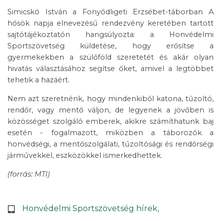
Simicskó István a Fonyódligeti Erzsébet-táborban A
hősök napja elnevezésű rendezvény keretében tartott
sajtótájékoztatón hangsúlyozta: a Honvédelmi
Sportszövetség küldetése, hogy erősítse a
gyermekekben a szülőföld szeretetét és akár olyan
hivatás választásához segítse őket, amivel a legtöbbet
tehetik a hazáért.
Nem azt szeretnénk, hogy mindenkiből katona, tűzoltó,
rendőr, vagy mentő váljon, de legyenek a jövőben is
közösséget szolgáló emberek, akikre számíthatunk baj
esetén - fogalmazott, miközben a táborozók a
honvédségi, a mentőszolgálati, tűzoltósági és rendőrségi
járművekkel, eszközökkel ismerkedhettek.
(forrás: MTI)
Honvédelmi Sportszövetség hírek