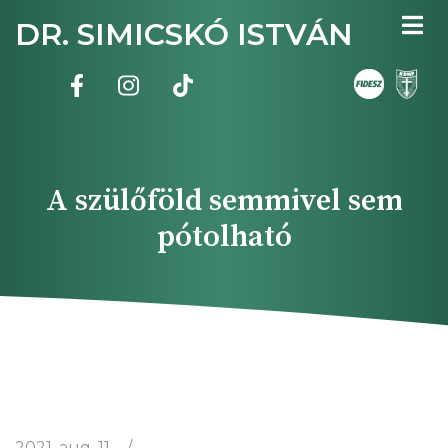
Ugrás
DR. SIMICSKÓ ISTVÁN
a
tartalomra
A szülőföld semmivel sem
pótolható
2021. aug. 11.