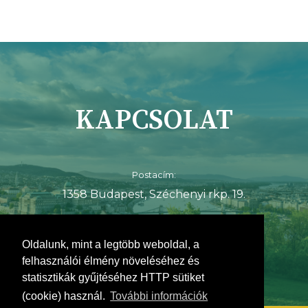
KAPCSOLAT
Postacím:
1358 Budapest, Széchenyi rkp. 19.
E-mail:
simicsko.istvan@fidesz.hu
Oldalunk, mint a legtöbb weboldal, a
felhasználói élmény növeléséhez és
statisztikák gyűjtéséhez HTTP sütiket
(cookie) használ.
További információk