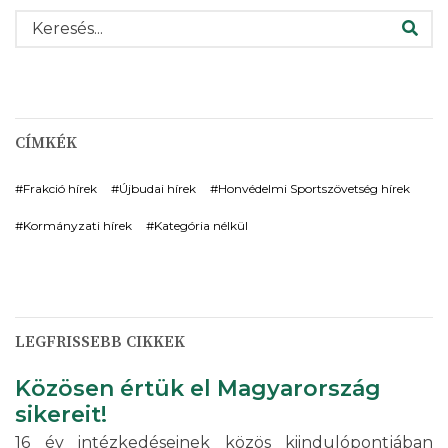
KERESÉS
CÍMKÉK
Frakció hírek
Újbudai hírek
Honvédelmi Sportszövetség hírek
Kormányzati hírek
Kategória nélkül
LEGFRISSEBB CIKKEK
Közösen értük el Magyarország
sikereit!
16 év intézkedéseinek közös kiindulópontjában