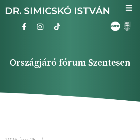
Ugrás
DR. SIMICSKÓ ISTVÁN
a
tartalomra
Országjáró fórum Szentesen
2026. feb. 25.