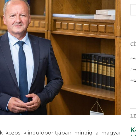
K
C
F
H
K
LE
K
ek közös kiindulópontjában mindig a magyar