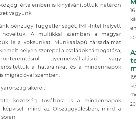
M
Közjogi értelemben is kinyilvánítottuk: határon
1
mzet vagyunk.
k
nk pénzügyi függetlenségét, IMF-hitel helyett
em
 növeltük. A multikkal szemben a magyar
20
tük le a voksunkat. Munkaalapú társadalmat
kiemelt helyen szerepel a családok támogatása,
A
nteremtésről, gyermekvállalásról vagy
t
gerősítettük a határainkat és a mindennapok
m
lis migrációval szemben.
1
k
arország sikereit!
me
rata közösség továbbra is a mindennapok
20
 képviseli mind az Országgyűlésben, mind a
során.