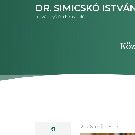
Ugrás
DR. SIMICSKÓ ISTVÁ
a
országgyűlési képviselő
tartalomra
Köz
2026. máj. 05.