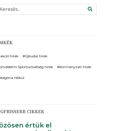
ERESÉS
ÍMKÉK
rakció hírek
Újbudai hírek
onvédelmi Sportszövetség hírek
Kormányzati hírek
ategória nélkül
GFRISSEBB CIKKEK
özösen értük el