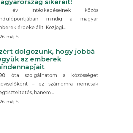
agyarország sikereit!
6 év intézkedéseinek közös
iindulópontjában mindig a magyar
berek érdeke állt. Közjogi…
26. máj. 5.
zért dolgozunk, hogy jobbá
együk az emberek
indennapjait
998 óta szolgálhatom a közösséget
épviselőként – ez számomra nemcsak
gtiszteltetés, hanem…
26. máj. 5.