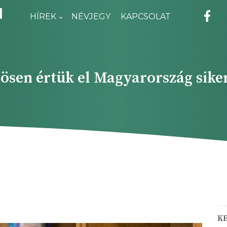
N
HÍREK
NÉVJEGY
KAPCSOLAT
ösen értük el Magyarország siker
K