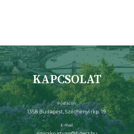
KAPCSOLAT
Postacím:
1358 Budapest, Széchenyi rkp. 19.
E-mail:
simicsko.istvan@fidesz.hu