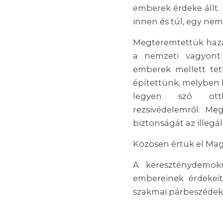
emberek érdeke állt. 
innen és túl, egy ne
Megteremtettük hazá
a nemzeti vagyont
emberek mellett tet
építettünk, melyben 
legyen szó ottho
rezsivédelemről. Me
biztonságát az illegá
Közösen értük el Magy
A kereszténydemok
embereinek érdekeit
szakmai párbeszédek 