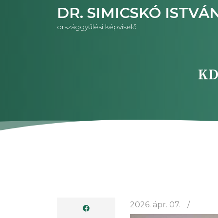
Ugrás
DR. SIMICSKÓ ISTVÁ
a
országgyűlési képviselő
tartalomra
KD
2026. ápr. 07.