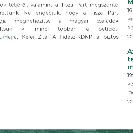
M
ások tétjéről, valamint a Tisza Párt megszorító
1
lgettünk. Ne engedjük, hogy a Tisza Párt
k
agja megnehezítse a magyar családok
em
Töltsük ki minél többen a petíciót!
u/
Hajrá, Kelei Zita! A Fidesz-KDNP a biztos
20
A
t
m
1
k
me
20