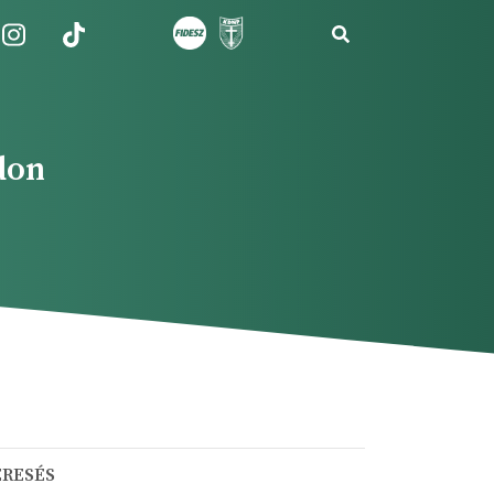
don
ERESÉS