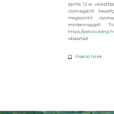
április 12-ei választ
csomagjáról beszé
megszorító csom
mindennapjait! 
https://peticio.kdnp.h
választás!
Frakció hírek