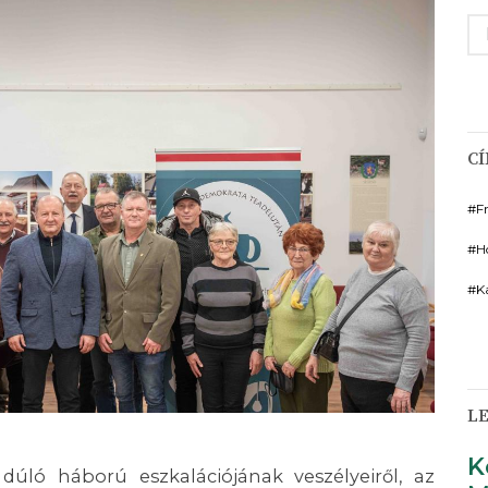
K
C
F
H
K
LE
K
ló háború eszkalációjának veszélyeiről, az