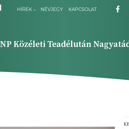
N
HÍREK
NÉVJEGY
KAPCSOLAT
NP Közéleti Teadélután Nagyatá
K