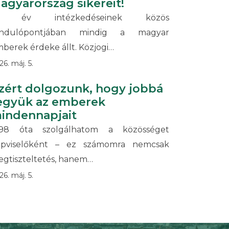
agyarország sikereit!
6 év intézkedéseinek közös
iindulópontjában mindig a magyar
berek érdeke állt. Közjogi…
26. máj. 5.
zért dolgozunk, hogy jobbá
együk az emberek
indennapjait
998 óta szolgálhatom a közösséget
épviselőként – ez számomra nemcsak
gtiszteltetés, hanem…
26. máj. 5.