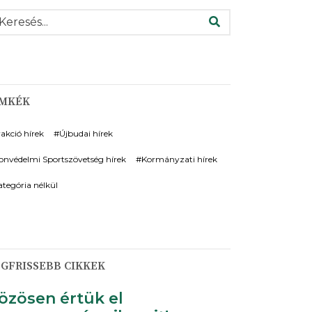
ERESÉS
ÍMKÉK
rakció hírek
Újbudai hírek
onvédelmi Sportszövetség hírek
Kormányzati hírek
ategória nélkül
GFRISSEBB CIKKEK
özösen értük el