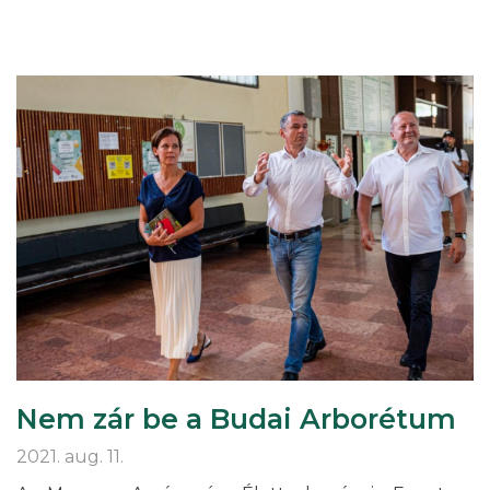
NINCS
PÉNZ,
DE
AZ
ARC
PLAKÁTKIÁLLÍTÁS
OBSZCÉN
PLAKÁTJAIRA
VOLT)
Nem zár be a Budai Arborétum
2021. aug. 11.