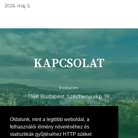
2026. máj. 5.
KAPCSOLAT
Postacím:
1358 Budapest, Széchenyi rkp. 19.
E-mail:
simicsko.istvan@fidesz.hu
Oldalunk, mint a legtöbb weboldal, a
felhasználói élmény növeléséhez és
statisztikák gyűjtéséhez HTTP sütiket