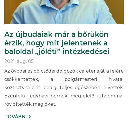
Az újbudaiak már a bőrükön
érzik, hogy mit jelentenek a
baloldal „jóléti” intézkedései
2021. aug. 05.
Az óvodai és bölcsődei dolgozók cafeteriáját a felére
csökkentették, a polgármesteri hivatal
köztisztviselőiét pedig teljes egészében elvették.
Ezenfelül egyhavi bérnek megfelelő jutalommal
rövidítették meg őket.
(AZ
TOVÁBB
ÚJBUDAIAK
MÁR