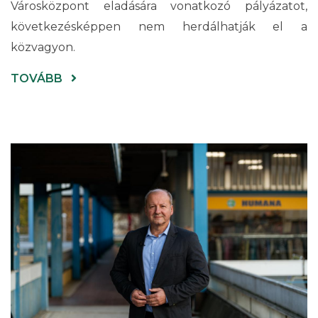
Városközpont eladására vonatkozó pályázatot,
következésképpen nem herdálhatják el a
közvagyon.
(GYŐZTEK
TOVÁBB
AZ
ÚJBUDAI
CIVILEK,
MEGHÁTRÁLT
A
KERÜLET
BALOLDALI
VEZETÉSE)