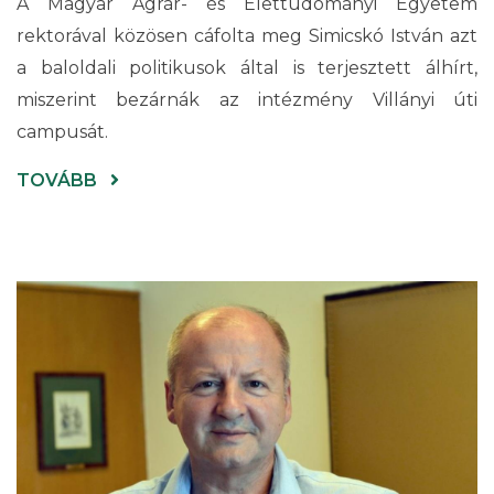
A Magyar Agrár- és Élettudományi Egyetem
rektorával közösen cáfolta meg Simicskó István azt
a baloldali politikusok által is terjesztett álhírt,
miszerint bezárnák az intézmény Villányi úti
campusát.
(NEM
TOVÁBB
ZÁR
BE
A
BUDAI
ARBORÉTUM)