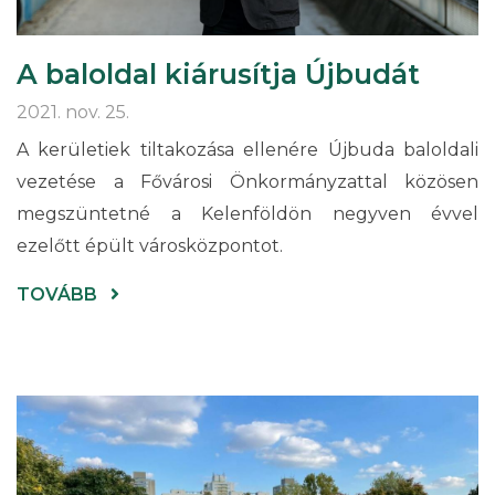
A baloldal kiárusítja Újbudát
2021. nov. 25.
A kerületiek tiltakozása ellenére Újbuda baloldali
vezetése a Fővárosi Önkormányzattal közösen
megszüntetné a Kelenföldön negyven évvel
ezelőtt épült városközpontot.
(A
TOVÁBB
BALOLDAL
KIÁRUSÍTJA
ÚJBUDÁT)