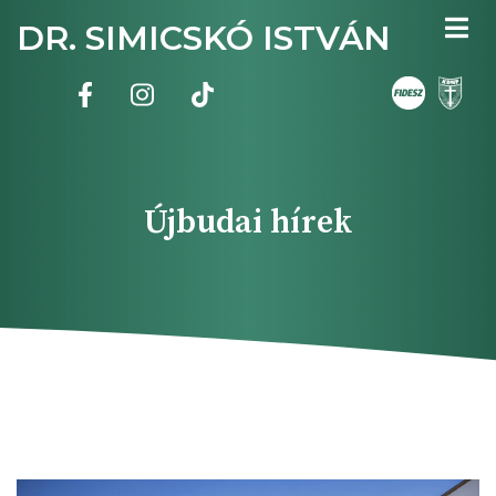
Ugrás
DR. SIMICSKÓ ISTVÁN
a
tartalomra
Újbudai hírek