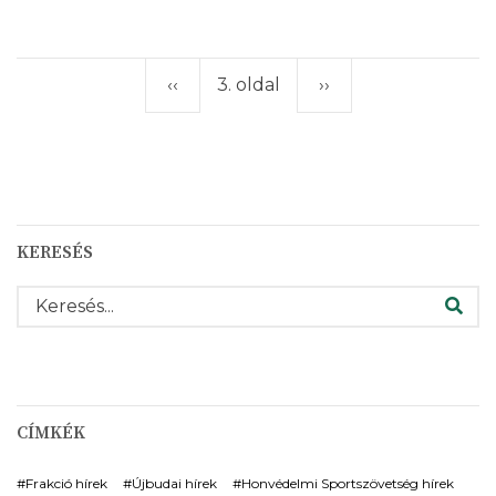
A
BŐRÜKÖN
ÉRZIK,
HOGY
MIT
Előző
‹‹
3. oldal
Következő
››
Oldalszámozás
JELENTENEK
A
BALOLDAL
oldal
oldal
„JÓLÉTI”
INTÉZKEDÉSEI)
KERESÉS
KERESÉS
CÍMKÉK
Frakció hírek
Újbudai hírek
Honvédelmi Sportszövetség hírek